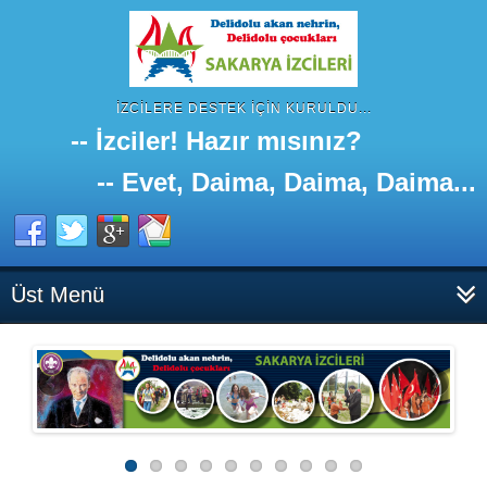
İZCILERE DESTEK IÇIN KURULDU...
-- İzciler! Hazır mısınız?
-- Evet, Daima, Daima, Daima...
Üst Menü