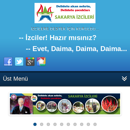
İZCILERE DESTEK IÇIN KURULDU...
-- İzciler! Hazır mısınız?
-- Evet, Daima, Daima, Daima...
Üst Menü