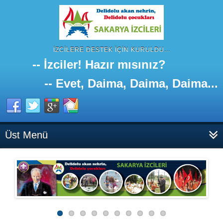
İZCILERE DESTEK IÇIN KURULDU...
-- İzciler! Hazır mısınız?
-- Evet, Daima, Daima, Daima...
Üst Menü