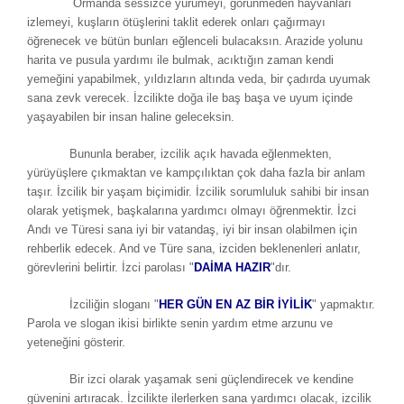
Ormanda sessizce yürümeyi, görünmeden hayvanları
izlemeyi, kuşların ötüşlerini taklit ederek onları çağırmayı
öğrenecek ve bütün bunları eğlenceli bulacaksın. Arazide yolunu
harita ve pusula yardımı ile bulmak, acıktığın zaman kendi
yemeğini yapabilmek, yıldızların altında veda, bir çadırda uyumak
sana zevk verecek. İzcilikte doğa ile baş başa ve uyum içinde
yaşayabilen bir insan haline geleceksin.
Bununla beraber, izcilik açık havada eğlenmekten,
yürüyüşlere çıkmaktan ve kampçılıktan çok daha fazla bir anlam
taşır. İzcilik bir yaşam biçimidir. İzcilik sorumluluk sahibi bir insan
olarak yetişmek, başkalarına yardımcı olmayı öğrenmektir. İzci
Andı ve Türesi sana iyi bir vatandaş, iyi bir insan olabilmen için
rehberlik edecek. And ve Türe sana, izciden beklenenleri anlatır,
görevlerini belirtir. İzci parolası "
DAİMA HAZIR
"dır.
İzciliğin sloganı "
HER GÜN EN AZ BİR İYİLİK
" yapmaktır.
Parola ve slogan ikisi birlikte senin yardım etme arzunu ve
yeteneğini gösterir.
Bir izci olarak yaşamak seni güçlendirecek ve kendine
güvenini artıracak. İzcilikte ilerlerken sana yardımcı olacak, izcilik