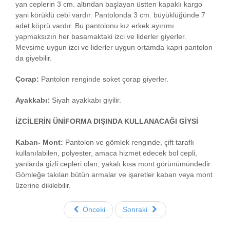
yan ceplerin 3 cm. altından başlayan üstten kapaklı kargo
yani körüklü cebi vardır. Pantolonda 3 cm. büyüklüğünde 7
adet köprü vardır. Bu pantolonu kız erkek ayırımı
yapmaksızın her basamaktaki izci ve liderler giyerler.
Mevsime uygun izci ve liderler uygun ortamda kapri pantolon
da giyebilir.
Çorap:
Pantolon renginde soket çorap giyerler.
Ayakkabı:
Siyah ayakkabı giyilir.
İZCİLERİN ÜNİFORMA DIŞINDA KULLANACAĞI GİYSİ
Kaban- Mont:
Pantolon ve gömlek renginde, çift taraflı
kullanılabilen, polyester, amaca hizmet edecek bol cepli,
yanlarda gizli cepleri olan, yakalı kısa mont görünümündedir.
Gömleğe takılan bütün armalar ve işaretler kaban veya mont
üzerine dikilebilir.
Önceki
Sonraki