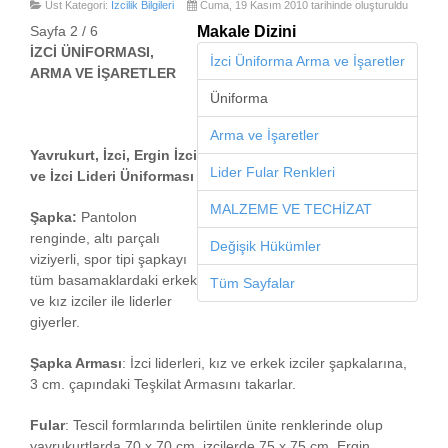
Üst Kategori:
İzcilik Bilgileri
Cuma, 19 Kasım 2010 tarihinde oluşturuldu
Sayfa 2 / 6
Makale Dizini
İZCİ ÜNİFORMASI,
İzci Üniforma Arma ve İşaretler
ARMA VE İŞARETLER
Üniforma
Arma ve İşaretler
Yavrukurt, İzci, Ergin İzci
Lider Fular Renkleri
ve İzci Lideri Üniforması
MALZEME VE TECHİZAT
Şapka:
Pantolon
renginde, altı parçalı
Değişik Hükümler
viziyerli, spor tipi şapkayı
tüm basamaklardaki erkek
Tüm Sayfalar
ve kız izciler ile liderler
giyerler.
Şapka Arması
: İzci liderleri, kız ve erkek izciler şapkalarına,
3 cm. çapındaki Teşkilat Armasını takarlar.
Fular
: Tescil formlarında belirtilen ünite renklerinde olup
yavrukurtlarda 70 x 70 cm, izcilerde 75 x 75 cm. Ergin