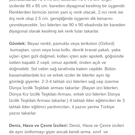
izcilerde 85 x 85 cm. kareden diyagonal kesilmiş bir üçgendir.
Renklerden birincisi zemin yani iç renk olacak, 2.nci renk ise
dış renk olup 2.5 cm. genişliğinde üçgenin dik kenarını
çevreleyecektir. İzci liderleri ise 90 x 90 ebadında bir kareden
diyagonal olarak kesilmiş tek renk fular takarlar.
Gömlek:
Beyaz renkli, pamuklu veya terikoton (Oxford)
kumaştan, uzun veya kısa kollu, devrik kravat yakalı, yaka
uçları içten gizli düğmeli, kolları içten askı apoletli, göğsünde
üstten kapaklı 2 cepli, omuz apoletli, önden açık ve
düğmelidir. Sol cebin sağ tarafında kalem ceplidir. Bütün
basamaklardaki kız ve erkek izciler ile liderler aynı tip
gömleği giyerler. 2-3-4 tahtalı izci liderleri sağ cep üzerine
Dünya İzcilik Teşkilatı arması takarlar. (Bayan izci liderleri,
Dünya Kız İzcilik Teşkilatı Arması, erkek izci liderleri Dünya
İzcilik Teşkilatı Arması takarlar.) 4 tahtalı lider eğitimcileri ile 3
tahtalı lider eğitimci yardımcıları, il yazısı yerine Türkiye
yazısı takarlar.
Deniz, Hava ve Çevre İzcileri:
Deniz, Hava ve Çevre izcileri
de aynı üniformayı giyer ancak kendi arma, sınıf ve