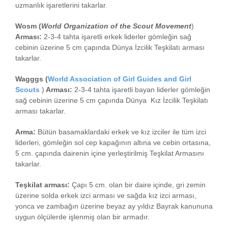
uzmanlık işaretlerini takarlar.
Wosm
(
World Organization of the Scout Movement
)
Arması
:
2-3-4 tahta işaretli erkek liderler gömleğin sağ
cebinin üzerine 5 cm çapında Dünya İzcilik Teşkilatı arması
takarlar.
Wagggs (
World Association of Girl Guides and Girl
Scouts
)
Arması
:
2-3-4 tahta işaretli bayan liderler gömleğin
sağ cebinin üzerine 5 cm çapında Dünya Kız İzcilik Teşkilatı
arması takarlar.
Arma:
Bütün basamaklardaki erkek ve kız izciler ile tüm izci
liderleri, gömleğin sol cep kapağının altına ve cebin ortasına,
5 cm. çapında dairenin içine yerleştirilmiş Teşkilat Armasını
takarlar.
Teşkilat arması:
Çapı 5 cm. olan bir daire içinde, gri zemin
üzerine solda erkek izci arması ve sağda kız izci arması,
yonca ve zambağın üzerine beyaz ay yıldız Bayrak kanununa
uygun ölçülerde işlenmiş olan bir armadır.