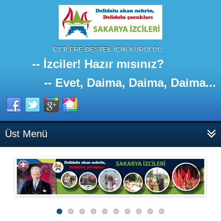
İZCILERE DESTEK IÇIN KURULDU...
-- İzciler! Hazır mısınız?
-- Evet, Daima, Daima, Daima...
Üst Menü