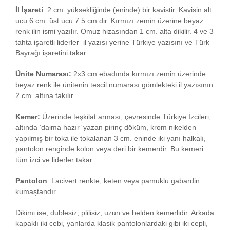
İl İşareti
: 2 cm. yüksekliğinde (eninde) bir kavistir. Kavisin alt
ucu 6 cm. üst ucu 7.5 cm.dir. Kırmızı zemin üzerine beyaz
renk ilin ismi yazılır. Omuz hizasından 1 cm. alta dikilir. 4 ve 3
tahta işaretli liderler il yazısı yerine Türkiye yazısını ve Türk
Bayrağı işaretini takar.
Ünite Numarası:
2x3 cm ebadında kırmızı zemin üzerinde
beyaz renk ile ünitenin tescil numarası gömlekteki il yazısının
2 cm. altına takılır.
Kemer:
Üzerinde teşkilat arması, çevresinde Türkiye İzcileri,
altında ‘daima hazır’ yazan pirinç döküm, krom nikelden
yapılmış bir toka ile tokalanan 3 cm. eninde iki yanı halkalı,
pantolon renginde kolon veya deri bir kemerdir. Bu kemeri
tüm izci ve liderler takar.
Pantolon
: Lacivert renkte, keten veya pamuklu gabardin
kumaştandır.
Dikimi ise; dublesiz, plilisiz, uzun ve belden kemerlidir. Arkada
kapaklı iki cebi, yanlarda klasik pantolonlardaki gibi iki cepli,