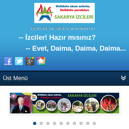
İZCILERE DESTEK IÇIN KURULDU...
-- İzciler! Hazır mısınız?
-- Evet, Daima, Daima, Daima...
Üst Menü