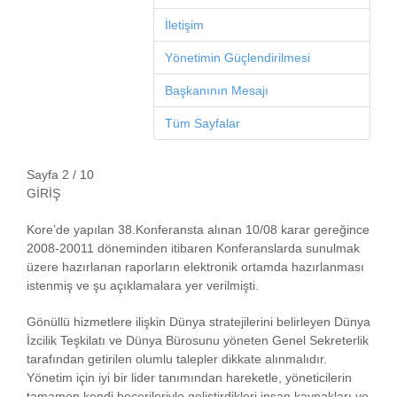
İletişim
Yönetimin Güçlendirilmesi
Başkanının Mesajı
Tüm Sayfalar
Sayfa 2 / 10
GİRİŞ
Kore’de yapılan 38.Konferansta alınan 10/08 karar gereğince
2008-20011 döneminden itibaren Konferanslarda sunulmak
üzere hazırlanan raporların elektronik ortamda hazırlanması
istenmiş ve şu açıklamalara yer verilmişti.
Gönüllü hizmetlere ilişkin Dünya stratejilerini belirleyen Dünya
İzcilik Teşkilatı ve Dünya Bürosunu yöneten Genel Sekreterlik
tarafından getirilen olumlu talepler dikkate alınmalıdır.
Yönetim için iyi bir lider tanımından hareketle, yöneticilerin
tamamen kendi becerileriyle geliştirdikleri insan kaynakları ve